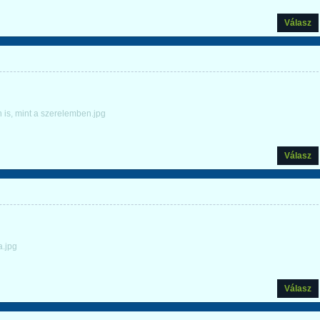
Válasz
 is, mint a szerelemben.jpg
Válasz
a.jpg
Válasz