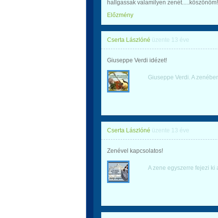
hallgassak valamilyen zenét.....köszönöm!
Előzmény
Cserta Lászlóné
üzente
13 éve
Giuseppe Verdi idézet!
Giuseppe Verdi. A zenében
Cserta Lászlóné
üzente
13 éve
Zenével kapcsolatos!
A zene egyszerre fejezi ki 