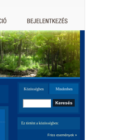
Közösségben
Mindenben
Ez történt a közösségben:
Friss események »