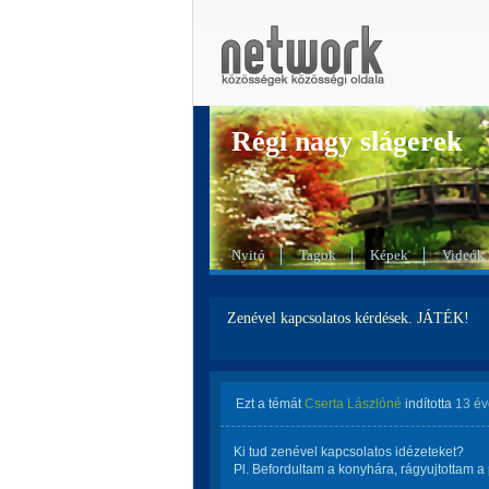
Régi nagy slágerek
Nyitó
Tagok
Képek
Videók
Zenével kapcsolatos kérdések. JÁTÉK!
Ezt a témát
Cserta Lászlóné
indította
13 év
Ki tud zenével kapcsolatos idézeteket?
Pl. Befordultam a konyhára, rágyujtottam a 