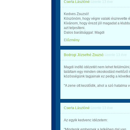
Cserta Lászlóné
üzente
13 éve
Kedves Zsuzsó!
Köszönöm, hogy végre valaki észrevette és
Kívánom, hogy érezd jól magadat a klubban
azt teljesíteni.
Dalos barátsággal: Magdi
Előzmény
Bodrogi Józsefné Zsuzsó
üzente
13 éve
Magdi indító idézetét nem lehet felülmúlni
találtam egy minden okoskodást mellőző i
közösségünk tagjainak ez pedig a követk
"A zene ott kezdődik, ahol a szó hatalma 
Cserta Lászlóné
üzente
13 éve
Az egyik kedvenc idézetem:
"Mindenik embernek a lelkében dal van