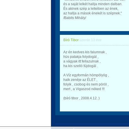
és a saját lelkét hallja minden dalban.
És akinek szép a lelkében az ének,
az hallja a mások énekét is szépnek."
/Babits Mihály/
Bíró Tibor
üzente
13 éve
Az én kedves kis falumnak ,
hüs patakja folydogál ,
a vágyak itt fellazulnak ,
ha kis szellö fújdogál .
A Víz egyformán hömpölyög ,
halk zenéje az ÉLET ,
folyik , csobog és nem pöröl ,
mert , a Vigaszod néked !!!
(bíró tibor , 2008.4.12. )