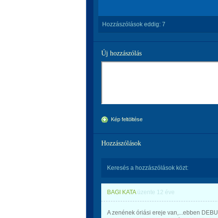
Hozzászólások eddig:
7
Új hozzászólás
Kép feltöltése
Hozzászólások
Keresés a hozzászólások közt:
BAGI KATA
üzente
12 éve
A zenének óriási ereje van,...ebben DEB