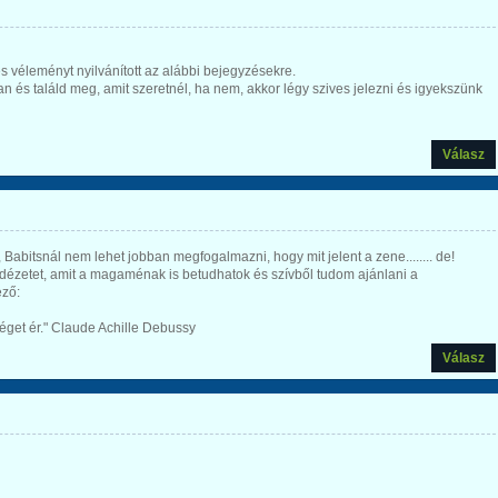
 véleményt nyilvánított az alábbi bejegyzésekre.
 és találd meg, amit szeretnél, ha nem, akkor légy szives jelezni és igyekszünk
Válasz
, Babitsnál nem lehet jobban megfogalmazni, hogy mit jelent a zene........ de!
dézetet, amit a magaménak is betudhatok és szívből tudom ajánlani a
ező:
véget ér." Claude Achille Debussy
Válasz