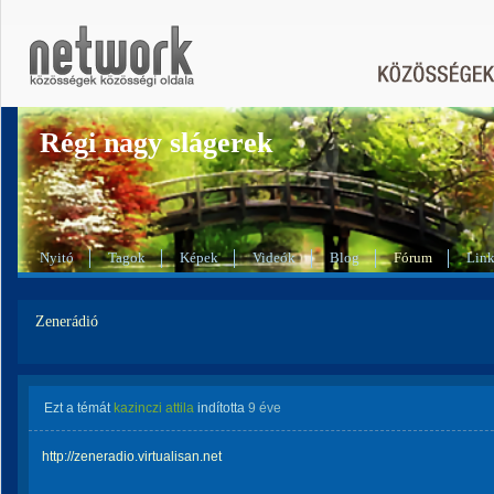
Régi nagy slágerek
Nyitó
Tagok
Képek
Videók
Blog
Fórum
Lin
Zenerádió
Ezt a témát
kazinczi attila
indította
9 éve
http://zeneradio.virtualisan.net