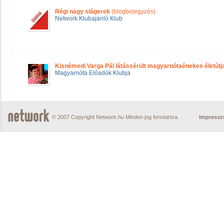
Régi nagy slágerek
(blogbejegyzés)
Network Klubajánló Klub
Kisnémedi Varga Pál látássérült magyarnótaénekes életútj
Magyarnóta Előadók Klubja
© 2007 Copyright Network.hu Minden jog fenntartva.
Impress