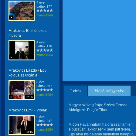
4 éve
Látták:177
mama1964
Mrakovics Emil énekes
műsora
4 éve
Látták:176
mama1964
Mrakovics László - Egy
koldus az utcán a
8 éve
Látták:397
Leírás
Videó beágyazása
mama1964
02:56
Magyar szöveg írója: Szécsi Ferenc
Átdolgozó: Polgár Tibor
Mrakovics Emil - Violák
9 éve
Látták:247
Midőn Havannában hajóra szálltam én,
elbúcsúzni akkor senki sem jött felém.
mama1964
03:16
Egy árva kis galamb mellettem felrepült,