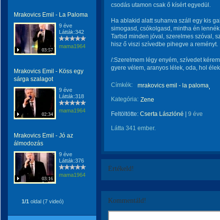
csodás utamon csak ő kísért egyedül.
Mrakovics Emil - La Paloma
Ha ablakid alatt suhanva száll egy kis g
9 éve
simogasd, csókolgasd, mintha én lennék
Látták:342
Tartsd minden jóval, szerelmes szóval, s
hisz ő viszi szívedbe pihegve a reményt.
mama1964
03:57
/:Szerelmem légy enyém, szívedet kérem
gyere vélem, aranyos lélek, oda, hol élek 
Mrakovics Emil - Köss egy
sárga szalagot
Címkék:
mrakovics emil - la paloma
9 éve
Látták:318
Kategória:
Zene
mama1964
Feltöltötte:
Cserta Lászlóné
|
9 éve
02:34
Látta 341 ember.
Mrakovics Emil - Jó az
álmodozás
9 éve
Látták:376
Értékeld!
mama1964
03:16
Kommentáld!
1/1
oldal (7 videó)