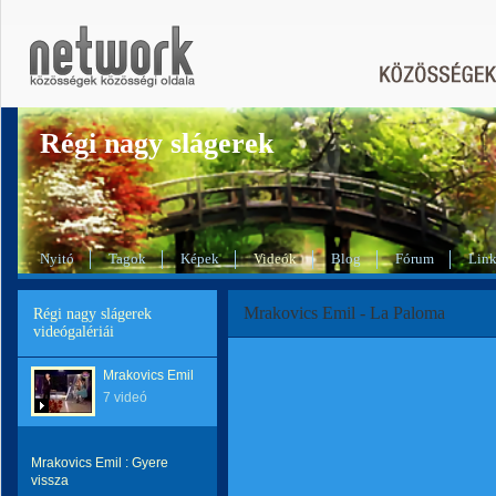
Régi nagy slágerek
Nyitó
Tagok
Képek
Videók
Blog
Fórum
Lin
Mrakovics Emil - La Paloma
Régi nagy slágerek
videógalériái
Mrakovics Emil
7 videó
Mrakovics Emil : Gyere
vissza