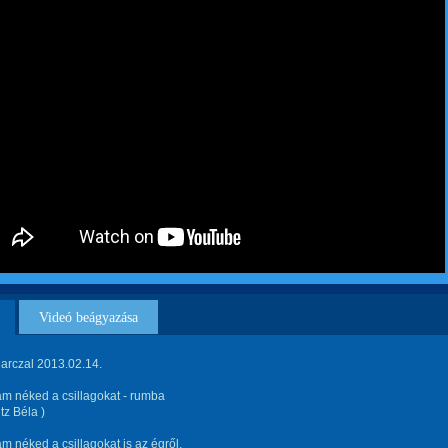
Videó beágyazása
arczal 2013.02.14.
m néked a csillagokat - rumba
tz Béla )
 néked a csillagokat is az égről.