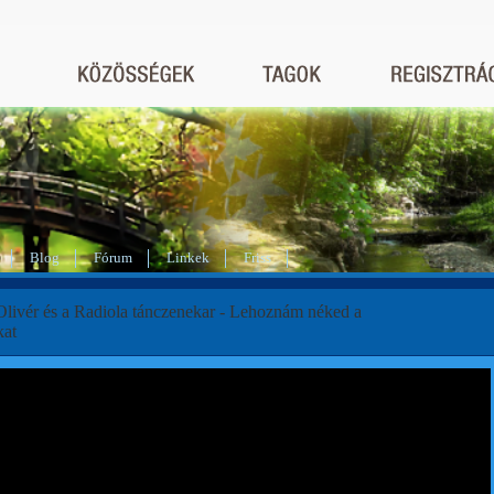
Blog
Fórum
Linkek
Friss
Olivér és a Radiola tánczenekar - Lehoznám néked a
kat