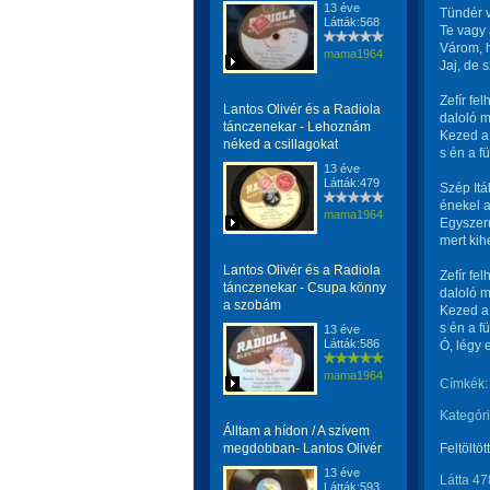
13 éve
Tündér v
Látták:568
Te vagy 
Várom, h
mama1964
Jaj, de 
Zefír fe
Lantos Olivér és a Radiola
daloló 
tánczenekar - Lehoznám
Kezed a
néked a csillagokat
s én a f
13 éve
Látták:479
Szép Itá
énekel a
mama1964
Egyszerű
mert kih
Lantos Olivér és a Radiola
Zefír fe
tánczenekar - Csupa könny
daloló 
a szobám
Kezed a
s én a f
13 éve
Látták:586
Ó, légy 
mama1964
Címkék:
Kategóri
Álltam a hídon / A szívem
megdobban- Lantos Olivér
Feltöltöt
13 éve
Látta 47
Látták:593