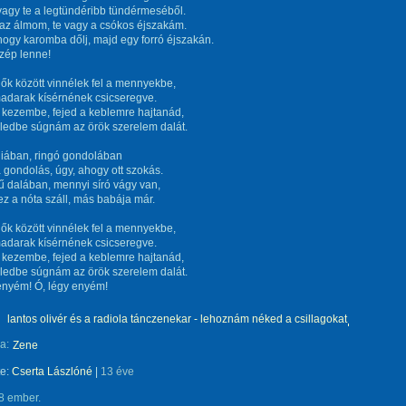
agy te a legtündéribb tündérmeséből.
az álmom, te vagy a csókos éjszakám.
ogy karomba dőlj, majd egy forró éjszakán.
szép lenne!
lhők között vinnélek fel a mennyekbe,
madarak kísérnének csicseregve.
 kezembe, fejed a keblemre hajtanád,
üledbe súgnám az örök szerelem dalát.
liában, ringó gondolában
 gondolás, úgy, ahogy ott szokás.
 dalában, mennyi síró vágy van,
ez a nóta száll, más babája már.
lhők között vinnélek fel a mennyekbe,
madarak kísérnének csicseregve.
 kezembe, fejed a keblemre hajtanád,
üledbe súgnám az örök szerelem dalát.
enyém! Ó, légy enyém!
lantos olivér és a radiola tánczenekar - lehoznám néked a csillagokat
a:
Zene
te:
Cserta Lászlóné
|
13 éve
8 ember.