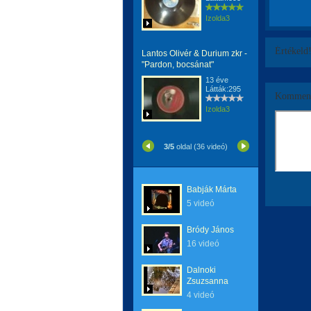
Izolda3
Értékeld
Lantos Olivér & Durium zkr -
"Pardon, bocsánat"
13 éve
Látták:295
Komment
Izolda3
3/5
oldal (36 videó)
Babják Márta
5 videó
Bródy János
16 videó
Dalnoki
Zsuzsanna
4 videó