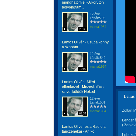
mondhatom el - A körúton
bolyongtam...
12 éve
Látták:795
mama1964
20:35
Lantos Olivér - Csupa könny
a szobám
12 éve
Látták:542
mama1964
15:09
Lantos Olivér - Miért
ellenkezel - Mézeskalács
szívet küldök Neked
Leírás
12 éve
Látták:581
Zoltán M
mama1964
06:35
Lehozná
( Zerkovi
Lantos Olivér és a Radiola
tánczenekar - Anikó
Lehoznám