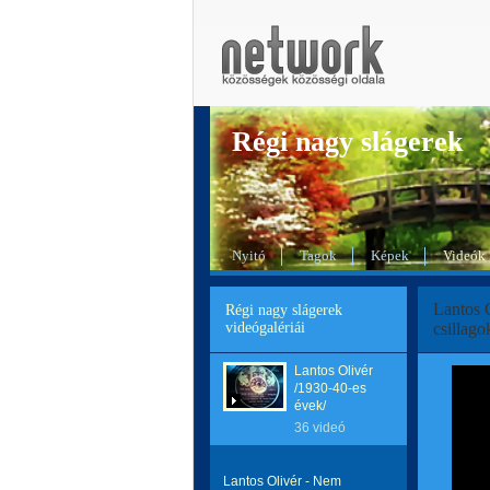
Régi nagy slágerek
Nyitó
Tagok
Képek
Videók
Lantos 
Régi nagy slágerek
videógalériái
csillago
Lantos Olivér
/1930-40-es
évek/
36 videó
Lantos Olivér - Nem