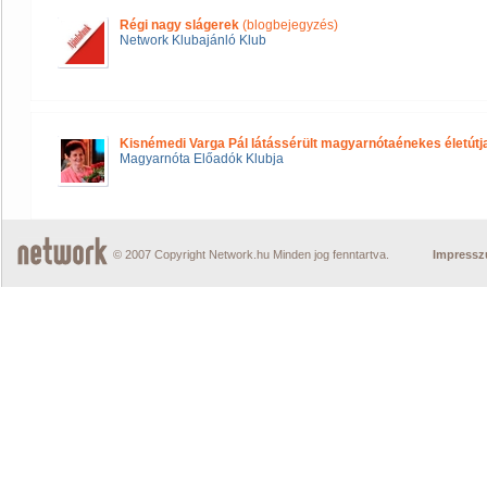
Régi nagy slágerek
(blogbejegyzés)
Network Klubajánló Klub
Kisnémedi Varga Pál látássérült magyarnótaénekes életútj
Magyarnóta Előadók Klubja
© 2007 Copyright Network.hu Minden jog fenntartva.
Impress