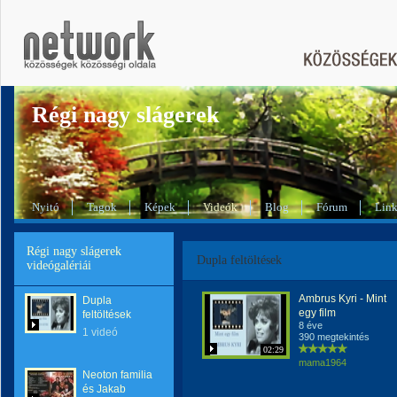
Régi nagy slágerek
Nyitó
Tagok
Képek
Videók
Blog
Fórum
Lin
Régi nagy slágerek
Dupla feltöltések
videógalériái
Ambrus Kyri - Mint
Dupla
egy film
feltöltések
8 éve
1 videó
390 megtekintés
02:29
mama1964
Neoton familia
és Jakab