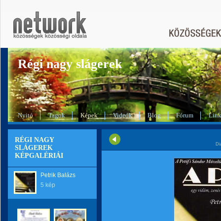
Régi nagy slágerek
Nyitó
Tagok
Képek
Videók
Blog
Fórum
Lin
RÉGI NAGY
Di
SLÁGEREK
KÉPGALÉRIÁI
Petrik Balázs
5 kép