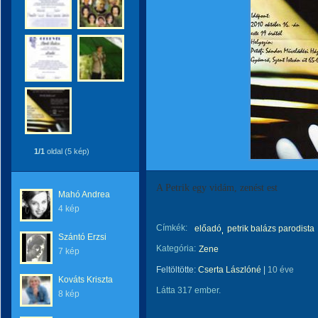
1/1
oldal (5 kép)
A Petrik egy vidám, zenést est
Mahó Andrea
4 kép
Címkék:
előadó
petrik balázs parodista
Szántó Erzsi
Kategória:
Zene
7 kép
Feltöltötte:
Cserta Lászlóné
|
10 éve
Kováts Kriszta
Látta 317 ember.
8 kép