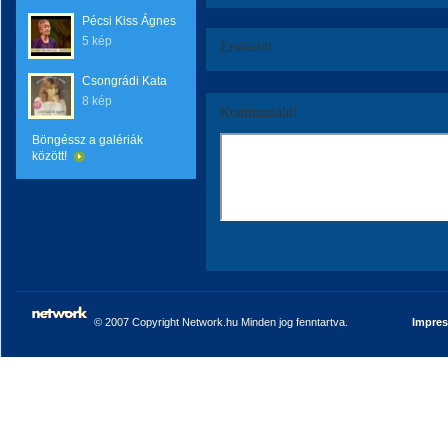
Pécsi Kiss Ágnes
5 kép
Értékeld!
Csongrádi Kata
8 kép
Kommentáld!
Böngéssz a galériák
között!
© 2007 Copyright Network.hu Minden jog fenntartva.
Impre