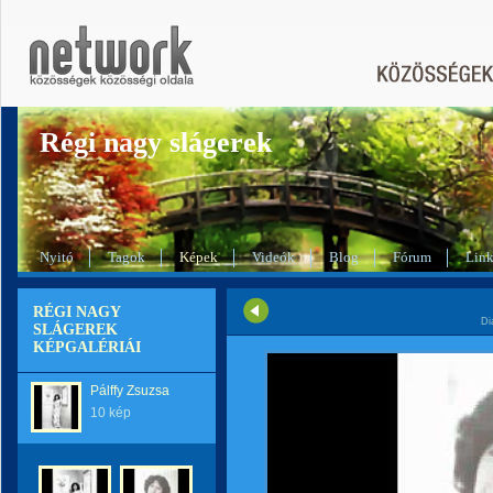
Régi nagy slágerek
Nyitó
Tagok
Képek
Videók
Blog
Fórum
Lin
RÉGI NAGY
Di
SLÁGEREK
KÉPGALÉRIÁI
Pálffy Zsuzsa
10 kép