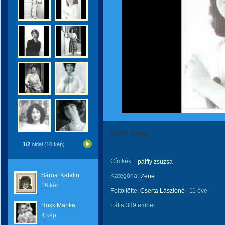
Pálffy Zsuzsa
1/2
oldal (10 kép)
Címkék:
pálffy zsuzsa
Sárosi Katalin
Kategória:
Zene
16 kép
Feltöltötte:
Cserta Lászlóné
|
11 éve
Rökk Marika
Látta 339 ember.
4 kép