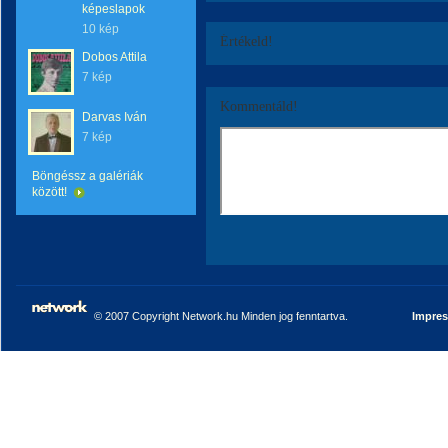
képeslapok
10 kép
Értékeld!
Dobos Attila
7 kép
Kommentáld!
Darvas Iván
7 kép
Böngéssz a galériák
között!
© 2007 Copyright Network.hu Minden jog fenntartva.
Impre