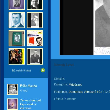
Németh Lehel.
1/2
oldal (9 kép)
Címkék:
Kategória:
Művészet
Rökk Marika
4 kép
Feltöltötte:
Domonkos Vilmosné Irén
|
12 
Látta 375 ember.
Zeneszöveggel
kapcsolatos
idézetes