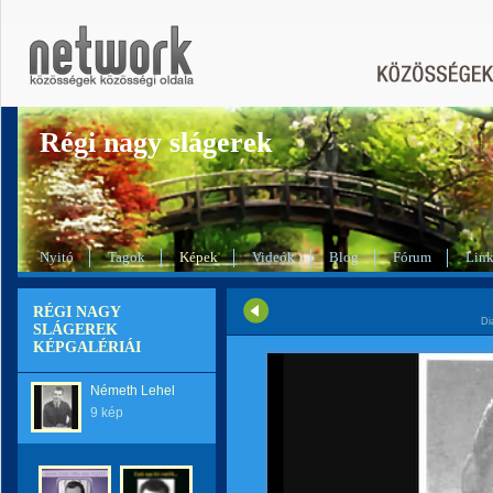
Régi nagy slágerek
Nyitó
Tagok
Képek
Videók
Blog
Fórum
Lin
RÉGI NAGY
Di
SLÁGEREK
KÉPGALÉRIÁI
Németh Lehel
9 kép