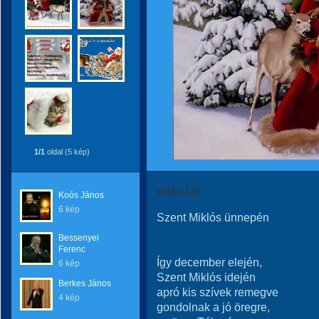
1/1
oldal (5 kép)
mikulás
Koós János
6 kép
Szent Miklós ünnepén
Bessenyei
Ferenc
Így december elején,
6 kép
Szent Miklós idején
Berkes János
apró kis szívek remegve
4 kép
gondolnak a jó öregre,