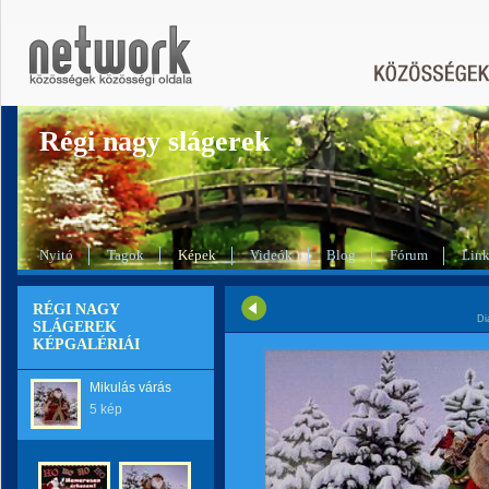
Régi nagy slágerek
Nyitó
Tagok
Képek
Videók
Blog
Fórum
Lin
RÉGI NAGY
Di
SLÁGEREK
KÉPGALÉRIÁI
Mikulás várás
5 kép