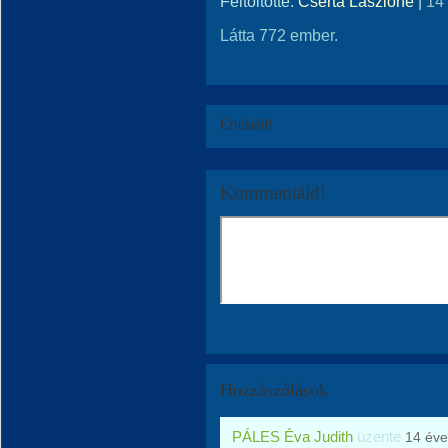
Feltöltötte:
Cserta Lászlóné
|
14
Látta 772 ember.
Értékeld!
Kommentáld!
Hozzászólások
PÁLES Éva Judith
üzente
14 éve