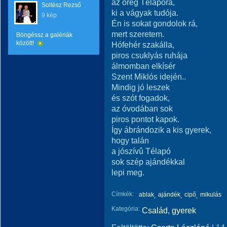
az öreg Télapóra,
Soltész Rezső
ki a vágyak tudója.
9 kép
Én is sokat gondolok rá,
mert szeretem.
Böngéssz a galériák
között!
Hófehér szakálla,
piros csuklyás ruhája
álmomban elkísér
Szent Miklós idején..
Mindig jó leszek
és szót fogadok,
az óvodában sok
piros pontot kapok.
Így ábrándozik a kis gyerek,
hogy talán
a jószívû Télapó
sok szép ajándékkal
lepi meg.
Címkék:
ablak
ajándék
cipő
mikulás
Kategória:
Család, gyerek