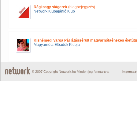
Régi nagy slágerek
(blogbejegyzés)
Network Klubajánló Klub
Kisnémedi Varga Pál látássérült magyarnótaénekes életútj
Magyarnóta Előadók Klubja
© 2007 Copyright Network.hu Minden jog fenntartva.
Impress