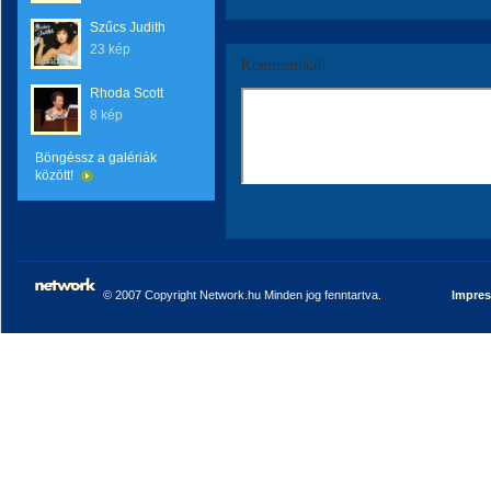
Szűcs Judith
23 kép
Kommentáld!
Rhoda Scott
8 kép
Böngéssz a galériák
között!
© 2007 Copyright Network.hu Minden jog fenntartva.
Impre