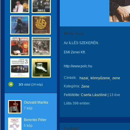
Bródy János
Az ILLÉS SZEKERÉN.
EMI Zenei Kft.
http://www.polc.hu
Címkék:
hazai
könnyűzene
zene
3/3
oldal (24 kép)
Kategória:
Zene
Feltöltötte:
Cserta Lászlóné
|
13 éve
Oszvald Marika
Látta 398 ember.
7 kép
Berentei Péter
5 kép
Értékeld!