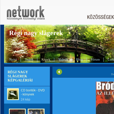
Régi nagy slágerek
Nyitó
Tagok
Képek
Videók
Blog
Fórum
Lin
RÉGI NAGY
Di
SLÁGEREK
KÉPGALÉRIÁI
CD boritók - DVD
- könyvek
24 kép